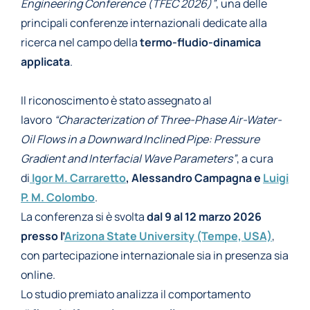
Engineering Conference (TFEC 2026)”
, una delle
principali conferenze internazionali dedicate alla
ricerca nel campo della
termo-fludio-dinamica
applicata
.
Il riconoscimento è stato assegnato al
lavoro
“Characterization of Three-Phase Air-Water-
Oil Flows in a Downward Inclined Pipe: Pressure
Gradient and Interfacial Wave Parameters”
, a cura
di
Igor M. Carraretto
, Alessandro Campagna e
Luigi
P. M. Colombo
.
La conferenza si è svolta
dal 9 al 12 marzo 2026
presso l’
Arizona State University (Tempe, USA)
,
con partecipazione internazionale sia in presenza sia
online.
Lo studio premiato analizza il comportamento