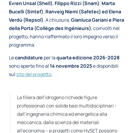
Evren Unsal (Shell)
,
Filippo Rizzi (Snam)
,
Marta
Bucelli (Sintef)
,
Ranveig Niemi (Safetec)
ed Elena
Verdú (Repsol)
. A chiusura,
Gianluca Gariani e Piera
della Porta (Collège des Ingénieurs)
, coinvolti nel
progetto, hanno riaffermato il loro impegno verso il
programma.
Le
candidature
per la
quarta edizione 2026-2028
sono aperte fino al
14 novembre 2025
e disponibili
sul
sito del progetto
.
La filiera dell’idrogeno richiede figure
professionali con solide basi multidisciplinari -
dall’ingegneria chimica ed energetica alla
meccanica, dalla scienza dei materiali
all’economia – e progetti come HySET possono