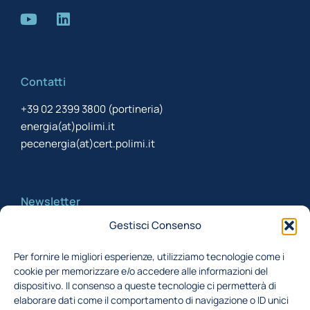
Contatti
+39 02 2399 3800 (portineria)
energia(at)polimi.it
pecenergia(at)cert.polimi.it
Newsletter
Gestisci Consenso
Iscriviti alla newsletter per rimanere aggiornato
Per fornire le migliori esperienze, utilizziamo tecnologie come i
cookie per memorizzare e/o accedere alle informazioni del
Acconsento al trattamento dei miei dati,
dispositivo. Il consenso a queste tecnologie ci permetterà di
secondo la Finalità 1 indicata nell'
informativa
elaborare dati come il comportamento di navigazione o ID unici