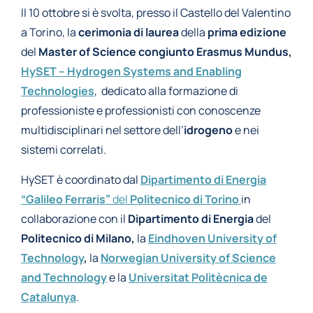
Il 10 ottobre si è svolta, presso il Castello del Valentino
a Torino, la
cerimonia di laurea
della
prima edizione
del
Master of Science congiunto Erasmus Mundus,
HySET – Hydrogen Systems and Enabling
Technologies
, dedicato alla formazione di
professioniste e professionisti con conoscenze
multidisciplinari nel settore dell’
idrogeno
e nei
sistemi correlati.
HySET è coordinato dal
Dipartimento di Energia
“Galileo Ferraris”
del
Politecnico di Torino
in
collaborazione con il
Dipartimento di Energia
del
Politecnico di Milano,
la
Eindhoven University of
Technology
,
la
Norwegian University of Science
and Technology
e la
Universitat Politècnica de
Catalunya
.