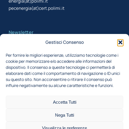
energia(at)polimi.it
pecenergia(at)cert.polimi.it
Newsletter
Gestisci Consenso
Iscriviti alla newsletter per rimanere aggiornato
Per fornire le migliori esperienze, utilizziamo tecnologie come i
cookie per memorizzare e/o accedere alle informazioni del
Acconsento al trattamento dei miei dati,
dispositivo. Il consenso a queste tecnologie ci permetterà di
secondo la Finalità 1 indicata nell'
informativa
elaborare dati come il comportamento di navigazione o ID unici
su questo sito. Non acconsentire o ritirare il consenso può
privacy
influire negativamente su alcune caratteristiche e funzioni.
Iscriviti
Accetta Tutti
Nega Tutti
©2026 Dipartimento di Energia • Campus Bovisa: Via
Visualizza le preferenze