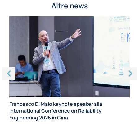
Altre news
Ma
Ca
Francesco Di Maio keynote speaker alla
pr
International Conference on Reliability
Engineering 2026 in Cina
g