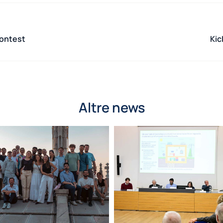
Contest
Kic
Altre news