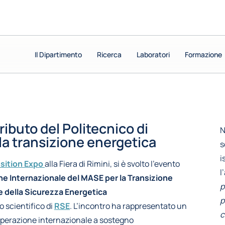
Il Dipartimento
Il Dipartimento
Ricerca
Ricerca
Laboratori
Laboratori
Formazione
Formazione
ributo del Politecnico di
N
 la transizione energetica
s
i
sition Expo
alla Fiera di Rimini, si è svolto l’evento
l
ne Internazionale del MASE per la Transizione
p
e della Sicurezza Energetica
p
to scientifico di
RSE
. L’incontro ha rappresentato un
c
ooperazione internazionale a sostegno