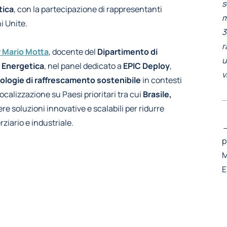
s
tica
, con la partecipazione di rappresentanti
m
i Unite.
3
r
 Mario Motta
, docente del
Dipartimento di
u
e Energetica
, nel panel dedicato a
EPIC Deploy
,
v
ologie di raffrescamento sostenibile
in contesti
ocalizzazione su Paesi prioritari tra cui
Brasile,
re soluzioni innovative e scalabili per ridurre
ziario e industriale.
→
p
M
E