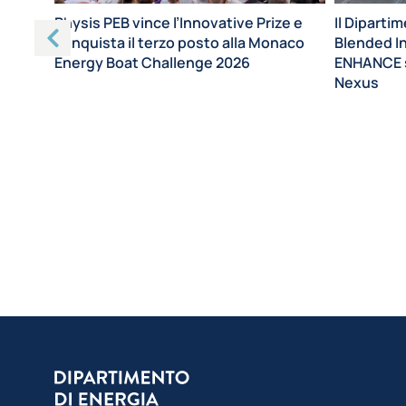
Il Dipartim
Physis PEB vince l’Innovative Prize e
Blended I
conquista il terzo posto alla Monaco
ENHANCE s
Energy Boat Challenge 2026
Nexus