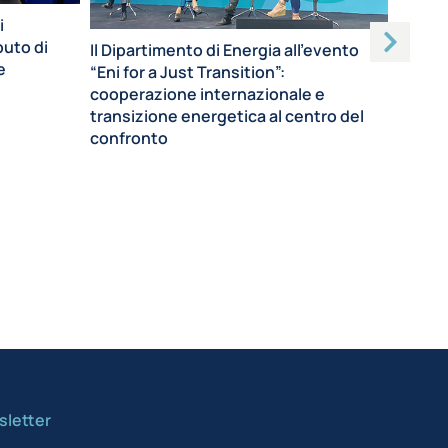
i
buto di
Il Dipartimento di Energia all’evento
PROCEE
e
“Eni for a Just Transition”:
coordi
cooperazione internazionale e
nuova 
transizione energetica al centro del
per l’
confronto
letter