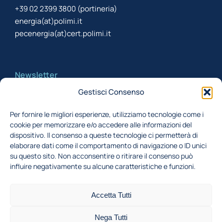
+39 02 2399 3800 (portineria)
energia(at)polimi.it
pecenergia(at)cert.polimi.it
Newsletter
Gestisci Consenso
Iscriviti alla newsletter per rimanere aggiornato
Per fornire le migliori esperienze, utilizziamo tecnologie come i
cookie per memorizzare e/o accedere alle informazioni del
Acconsento al trattamento dei miei dati,
dispositivo. Il consenso a queste tecnologie ci permetterà di
secondo la Finalità 1 indicata nell'
informativa
elaborare dati come il comportamento di navigazione o ID unici
su questo sito. Non acconsentire o ritirare il consenso può
privacy
influire negativamente su alcune caratteristiche e funzioni.
Iscriviti
Accetta Tutti
Nega Tutti