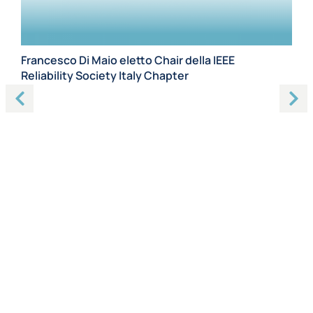
Francesco Di Maio eletto Chair della IEEE
Ph
Reliability Society Italy Chapter
te
20