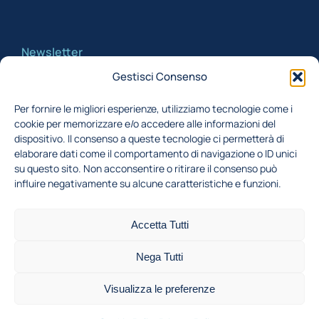
Newsletter
Gestisci Consenso
Iscriviti alla newsletter per rimanere aggiornato
Per fornire le migliori esperienze, utilizziamo tecnologie come i
cookie per memorizzare e/o accedere alle informazioni del
Acconsento al trattamento dei miei dati,
dispositivo. Il consenso a queste tecnologie ci permetterà di
secondo la Finalità 1 indicata nell'
informativa
elaborare dati come il comportamento di navigazione o ID unici
su questo sito. Non acconsentire o ritirare il consenso può
privacy
influire negativamente su alcune caratteristiche e funzioni.
Iscriviti
Accetta Tutti
Nega Tutti
©2026 Dipartimento di Energia • Campus Bovisa: Via
Visualizza le preferenze
Lambruschini 4a, 20156 Milano - P.I. 04376620151
privacy policy
cookie policy
bandi
intranet