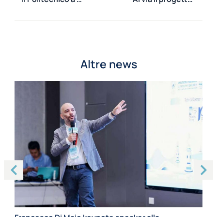
Altre news
Ma
Ca