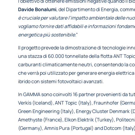
l’obiettivo di ottenere emissioni negative quando il bi
Davide Bonalumi
, del Dipartimento di Energia, comm
è cruciale per valutare l’impatto ambientale delle nuo
vogliamo fornire dati affidabili e informazioni fondame
energetica più sostenibile
.”
Il progetto prevede la dimostrazione di tecnologie inn
una stazza di 60.000 tonnellate della flotta ANT Top
carburanti climaticamente neutri, consentendo la c
che verrà poi utilizzato per generare energia elettric
ibrido con sistemi fotovoltaici avanzati.
In GAMMA sono coinvolti 16 partner provenienti da tu
Verkís (Iceland), ANT Topic (Italy), Fraunhofer (Germ
Green Engineering (Italy), Energy Cluster Denmark (D
Amethyste (France), Elkon Elektrik (Turkey), Politecn
(Germany), Amnis Pura (Portugal) and Dotcom (Italy)