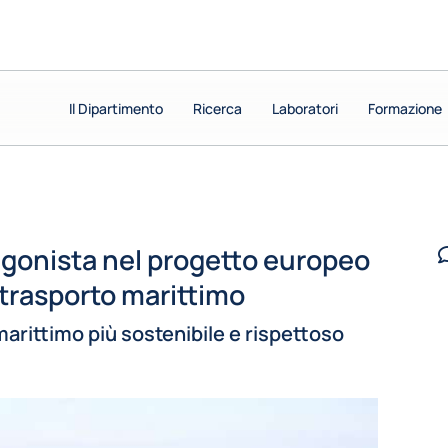
Il Dipartimento
Il Dipartimento
Ricerca
Ricerca
Laboratori
Laboratori
Formazione
Formazione
tagonista nel progetto europeo
 trasporto marittimo
marittimo più sostenibile e rispettoso