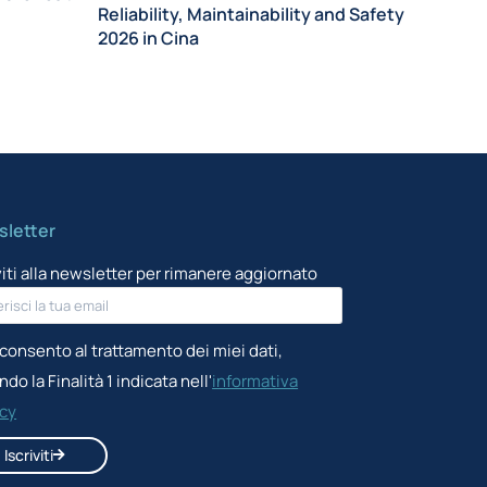
Reliability, Maintainability and Safety
Intern
2026 in Cina
Radioa
Cina
letter
viti alla newsletter per rimanere aggiornato
consento al trattamento dei miei dati,
do la Finalità 1 indicata nell'
informativa
acy
Iscriviti