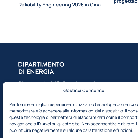
progettazi
to
Reliability Engineering 2026 in Cina
Dipartimento del Politecnico di Milano, ci
Gestisci Consenso
occupiamo di ricerca, formazione e consulenza
nell’ambito dell’energia
Per fornire le migliori esperienze, utilizziamo tecnologie come i coo
memorizzare e/o accedere alle informazioni del dispositivo. Il con
queste tecnologie ci permetterà di elaborare dati come il compor
navigazione o ID unici su questo sito. Non acconsentire o ritirare 
può influire negativamente su alcune caratteristiche e funzioni.