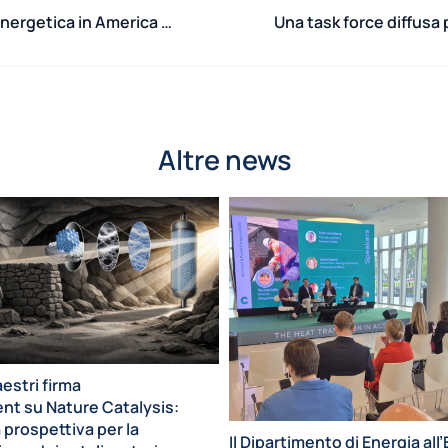
Il gruppo di ricercatori SESAM per la transizione energetica in America Latina
Altre news
estri firma
t su Nature Catalysis:
prospettiva per la
Il Dipartimento di Energia al