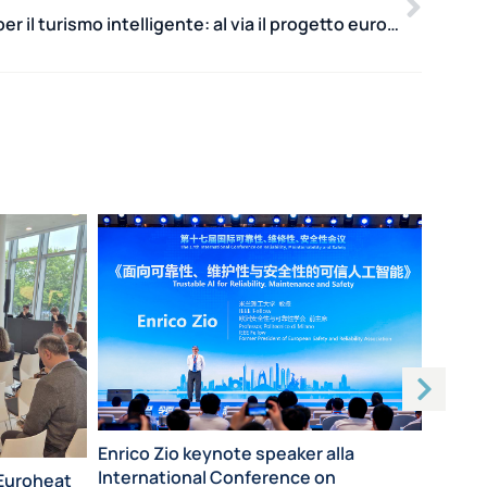
Una task force diffusa per il turismo intelligente: al via il progetto europeo SOHO
Enrico Zio keynote speaker alla
International Conference on
l’Euroheat
Eros M