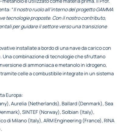
o-metanolo è utilizzato come materia prima. Il Prof.
enta: “
Il nostro ruolo all’interno del progetto GAMMA
ve tecnologie proposte. Con il nostro contributo,
ntali per guidare il settore verso una transizione
ovative installate a bordo di una nave da carico con
ic. Una combinazione di tecnologie che sfruttano
onversione di ammoniaca e metanolo in idrogeno,
a tramite celle a combustibile integrate in un sistema
tta Europa:
any), Aurelia (Netherlands), Ballard (Denmark), Sea
enmark), SINTEF (Norway), Solbian (Italy),
ico di Milano (Italy), ARM Engineering (France), RINA
.