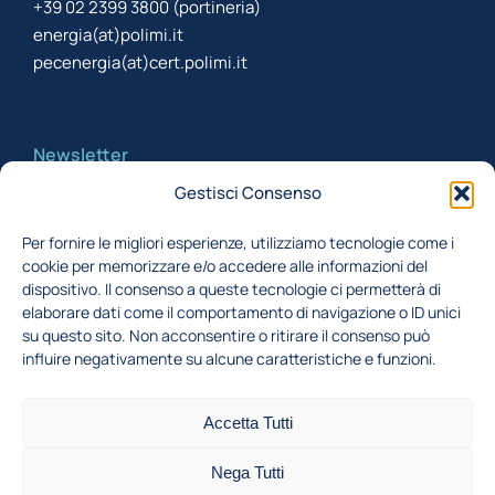
+39 02 2399 3800 (portineria)
energia(at)polimi.it
pecenergia(at)cert.polimi.it
Newsletter
Gestisci Consenso
Iscriviti alla newsletter per rimanere aggiornato
Per fornire le migliori esperienze, utilizziamo tecnologie come i
cookie per memorizzare e/o accedere alle informazioni del
Acconsento al trattamento dei miei dati,
dispositivo. Il consenso a queste tecnologie ci permetterà di
secondo la Finalità 1 indicata nell'
informativa
elaborare dati come il comportamento di navigazione o ID unici
su questo sito. Non acconsentire o ritirare il consenso può
privacy
influire negativamente su alcune caratteristiche e funzioni.
Iscriviti
Accetta Tutti
Nega Tutti