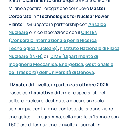
Sarà il
Dipartimento di Energia
del Politecnico di
Milano a gestire l’erogazione del nuovo
Master
Corporate
in
“Technologies for Nuclear Power
Plants”
, sviluppato in partnership con
Ansaldo
Nucleare
e in collaborazione con il
CIRTEN
(Consorzio Internazionale per la Ricerca
Tecnologica Nucleare)
,
l’Istituto Nazionale di Fisica
Nucleare (INFN)
e il
DIME (Dipartimento di
Ingegneria Meccanica, Energetica, Gestionale e
dei Trasporti) dell’Università di Genova
.
Il
Master di II livello
, in partenza a
ottobre 2025
,
nasce con l’
obiettivo
di formare specialisti nel
settore nucleare, destinato a giocare un ruolo
sempre più centrale nel contesto della transizione
energetica. Il programma, della durata di 1 anno e con
1.500 ore di formazione, è rivolto a laureati in