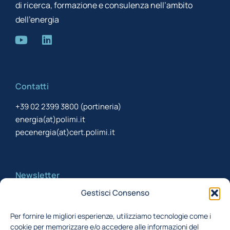
di ricerca, formazione e consulenza nell’ambito
dell’energia
Contatti
+39 02 2399 3800 (portineria)
energia(at)polimi.it
pecenergia(at)cert.polimi.it
Newsletter
Gestisci Consenso
Iscriviti alla newsletter per rimanere aggiornato
Per fornire le migliori esperienze, utilizziamo tecnologie come i
cookie per memorizzare e/o accedere alle informazioni del