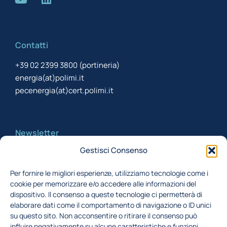
Contatti
+39 02 2399 3800 (portineria)
energia(at)polimi.it
pecenergia(at)cert.polimi.it
Newsletter
Gestisci Consenso
Iscriviti alla newsletter per rimanere aggiornato
Per fornire le migliori esperienze, utilizziamo tecnologie come i
cookie per memorizzare e/o accedere alle informazioni del
Acconsento al trattamento dei miei dati,
dispositivo. Il consenso a queste tecnologie ci permetterà di
secondo la Finalità 1 indicata nell'
informativa
elaborare dati come il comportamento di navigazione o ID unici
su questo sito. Non acconsentire o ritirare il consenso può
privacy
influire negativamente su alcune caratteristiche e funzioni.