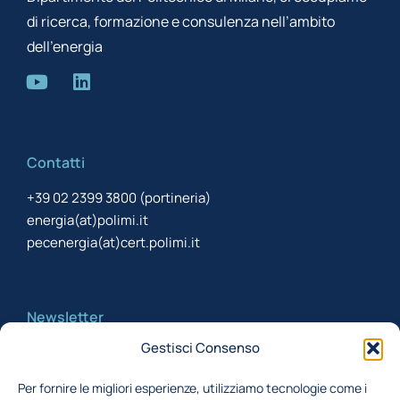
di ricerca, formazione e consulenza nell’ambito
dell’energia
Contatti
+39 02 2399 3800 (portineria)
energia(at)polimi.it
pecenergia(at)cert.polimi.it
Newsletter
Gestisci Consenso
Iscriviti alla newsletter per rimanere aggiornato
Per fornire le migliori esperienze, utilizziamo tecnologie come i