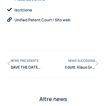
Iscrizione
Unified Patent Court | Sito web
NEWS PRECEDENTE
NEWS SUCCESSIVA
SAVE THE DATE: 11-12 marzo 2024 due giornate di riunione sulle simulazioni di propulsione con la tecnologia OpenFOAM
Il dott. Klaus Grabinski ha tenuto una lezione presso il Dipartimento di Energia
Altre news