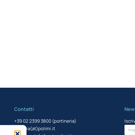
Contatti
News
+39 02 2399 3800 (portineria)
Iscri
energia(at)polimi.it