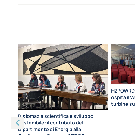
H2POWRD: i
ospita il 
turbine s
a del
Diplomazia scientifica e sviluppo
ce
sostenibile: il contributo del
Dipartimento di Energia alla
ione