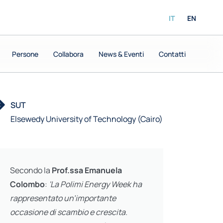
IT
EN
Persone
Persone
Collabora
Collabora
News & Eventi
News & Eventi
Contatti
Contatti
SUT
Elsewedy University of Technology (Cairo)
Secondo la
Prof.ssa Emanuela
Colombo
:
'La Polimi Energy Week ha
rappresentato un’importante
occasione di scambio e crescita.