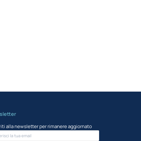
Indust
School
del Di
letter
viti alla newsletter per rimanere aggiornato