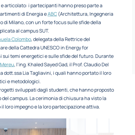
 articolato: i partecipanti hanno preso parte a
partimenti di Energia e
ABC
(Architettura, Ingegneria
 di Milano, con un forte focus sulle sfide della
pplicata al campus SUT.
uela Colombo
, delegata della Rettrice del
tolare della Cattedra UNESCO in Energy for
sui temi energetici e sulle sfide del futuro. Durante
 Mereu
, l’ing. Khaled Sayed Gad, il Prof. Claudio Del
la dott.ssa Lia Tagliavini, i quali hanno portato il loro
tici e metodologici.
rogetti sviluppati dagli studenti, che hanno proposto
o del campus. La cerimonia di chiusura ha visto la
il loro impegno e la loro partecipazione attiva.