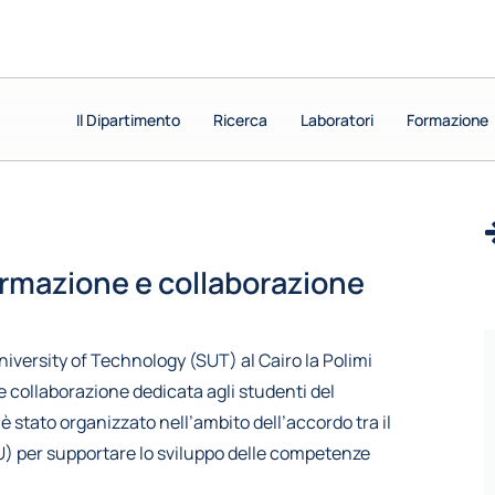
Il Dipartimento
Il Dipartimento
Ricerca
Ricerca
Laboratori
Laboratori
Formazione
Formazione
ormazione e collaborazione
University of Technology (SUT) al Cairo la Polimi
 collaborazione dedicata agli studenti del
stato organizzato nell’ambito dell’accordo tra il
U) per supportare lo sviluppo delle competenze