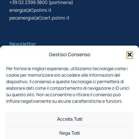
+39 02 2399 3800 (portineria)
energia(at)polimi.it
pecenergia(at)cert.polimi.it
Newsletter
Gestisci Consenso
Iscriviti alla newsletter per rimanere aggiornato
Per fornire le migliori esperienze, utilizziamo tecnologie come i
cookie per memorizzare e/o accedere alle informazioni del
Acconsento al trattamento dei miei dati,
dispositivo. Il consenso a queste tecnologie ci permetterà di
secondo la Finalità 1 indicata nell'
informativa
elaborare dati come il comportamento di navigazione o ID unici
su questo sito. Non acconsentire o ritirare il consenso può
privacy
influire negativamente su alcune caratteristiche e funzioni.
Iscriviti
Accetta Tutti
Nega Tutti