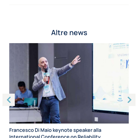
Altre news
Francesco Di Maio keynote speaker alla
International Conference on Reliability
Di