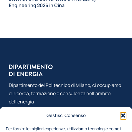
Engineering 2026 in Cina
co
g
Co
Dipartimento del Politecnico di Milano, ci occupiamo
di ricerca, formazione e consulenza nell’ambito
dell’energia
Gestisci Consenso
Per fornire le migliori esperienze, utilizziamo tecnologie come i