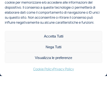
cookie per memorizzare e/o accedere alle informazioni del
Contatti
dispositivo. Il consenso a queste tecnologie ci permetterà di
elaborare dati come il comportamento di navigazione o ID unici
+39 02 2399 3800 (portineria)
su questo sito. Non acconsentire o ritirare il consenso può
energia(at)polimi.it
influire negativamente su alcune caratteristiche e funzioni.
pecenergia(at)cert.polimi.it
Accetta Tutti
Nega Tutti
Newsletter
Iscriviti alla newsletter per rimanere aggiornato
Visualizza le preferenze
Cookie Policy
Privacy Policy
Acconsento al trattamento dei miei dati,
secondo la Finalità 1 indicata nell'
informativa
privacy
Iscriviti