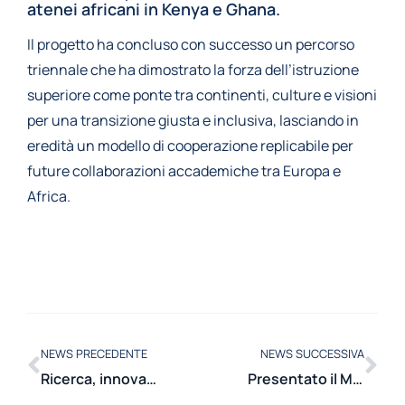
atenei africani in Kenya e Ghana.
Il progetto ha concluso con successo un percorso
triennale che ha dimostrato la forza dell’istruzione
superiore come ponte tra continenti, culture e visioni
per una transizione giusta e inclusiva, lasciando in
eredità un modello di cooperazione replicabile per
future collaborazioni accademiche tra Europa e
Africa.
NEWS PRECEDENTE
NEWS SUCCESSIVA
Ricerca, innovazione e confronto internazionale: grande partecipazione ai due eventi organizzati dal Dipartimento di Energia il 19 giugno in EN:lab
Presentato il Master di II livello in “Innovazione nei sistemi elettrici per l’energia” promosso da Terna