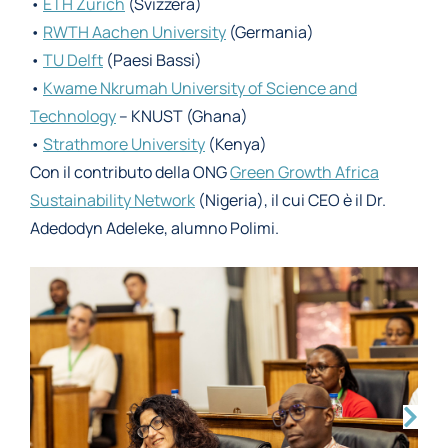
•
ETH Zurich
(Svizzera)
•
RWTH Aachen University
(Germania)
•
TU Delft
(Paesi Bassi)
•
Kwame Nkrumah University of Science and
Technology
– KNUST (Ghana)
•
Strathmore University
(Kenya)
Con il contributo della ONG
Green Growth Africa
Sustainability Network
(Nigeria), il cui CEO è il Dr.
Adedodyn Adeleke, alumno Polimi.