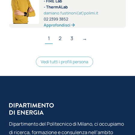
- FIRE Lab
- ThermALab
damiano.fustinoni(at)polimi.it
02 2399 3852
Approfondisci
1
2
3
→
Vedi tutti i profili persona
Dipartimento del Politecnico di Milano, ci occupiamo
di ricerca, formazione e consulenza nell’ambito