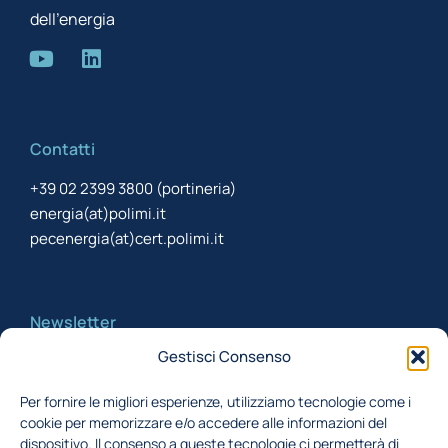
dell’energia
Contatti
+39 02 2399 3800 (portineria)
energia(at)polimi.it
pecenergia(at)cert.polimi.it
Newsletter
Gestisci Consenso
Iscriviti alla newsletter per rimanere aggiornato
Per fornire le migliori esperienze, utilizziamo tecnologie come i
cookie per memorizzare e/o accedere alle informazioni del
Acconsento al trattamento dei miei dati,
dispositivo. Il consenso a queste tecnologie ci permetterà di