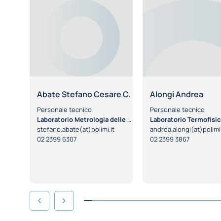
Abate Stefano Cesare C.
Alongi Andrea
Personale tecnico
Personale tecnico
Laboratorio Metrologia delle Radiazioni
Laboratorio Termofisica dell'
t
stefano.abate(at)polimi.it
andrea.alongi(at)polimi.
02 2399 6307
02 2399 3867