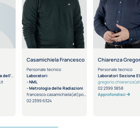
Casamichiela Francesco
Chiarenza Gregor
Personale tecnico
Personale tecnico
edificio
Laboratori:
Laboratori Sezione El
it
- NML
gregorio.chiarenza(at)
- Metrologia delle Radiazioni
02 2399 3858
francesco.casamichiela(at)polimi.it
Approfondisci
02 2399 6324