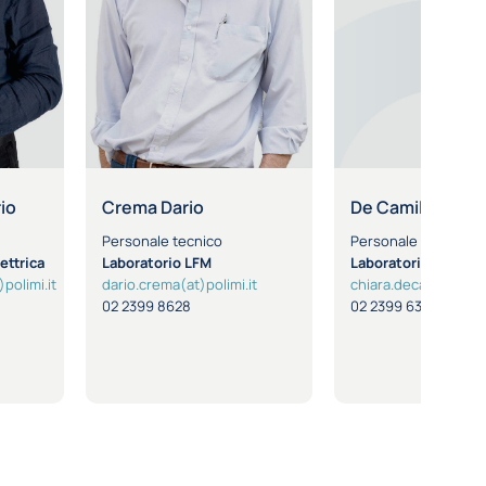
io
Crema Dario
De Camilli Chiar
Personale tecnico
Personale tecnico
ettrica
Laboratorio LFM
Laboratorio Metrologia del
polimi.it
dario.crema(at)polimi.it
chiara.decamilli(at)po
02 2399 8628
02 2399 6327