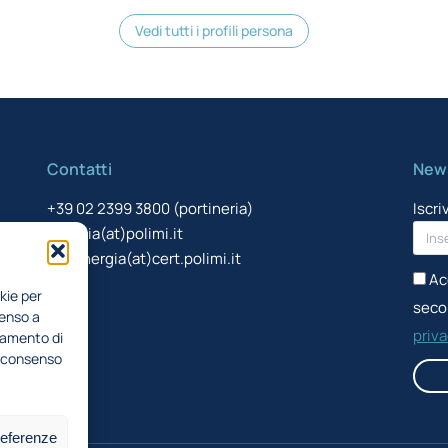
Vedi tutti i profili persona
Contatti
News
+39 02 2399 3800 (portineria)
Iscri
energia(at)polimi.it
pecenergia(at)cert.polimi.it
Ac
kie per
secon
senso a
priv
tamento di
il consenso
referenze