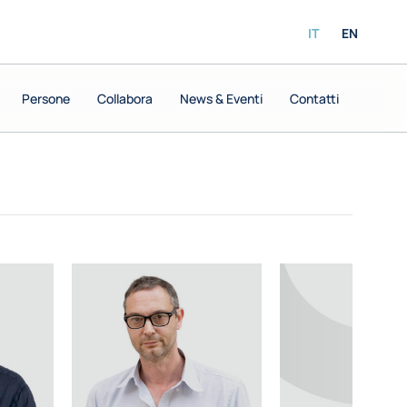
IT
EN
Persone
Persone
Collabora
Collabora
News & Eventi
News & Eventi
Contatti
Contatti