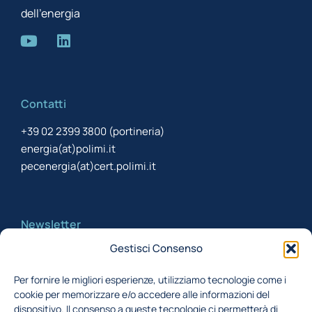
dell’energia
Contatti
+39 02 2399 3800 (portineria)
energia(at)polimi.it
pecenergia(at)cert.polimi.it
Newsletter
Gestisci Consenso
Iscriviti alla newsletter per rimanere aggiornato
Per fornire le migliori esperienze, utilizziamo tecnologie come i
cookie per memorizzare e/o accedere alle informazioni del
Acconsento al trattamento dei miei dati,
dispositivo. Il consenso a queste tecnologie ci permetterà di