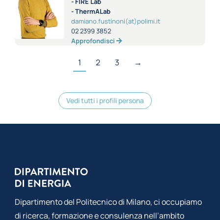
- FIRE Lab
- ThermALab
damiano.fustinoni(at)polimi.it
02 2399 3852
Approfondisci
1
2
3
→
Vedi tutti i profili persona
Dipartimento del Politecnico di Milano, ci occupiamo
di ricerca, formazione e consulenza nell’ambito