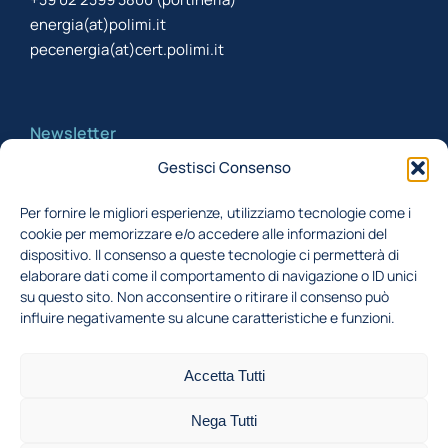
energia(at)polimi.it
pecenergia(at)cert.polimi.it
Newsletter
Gestisci Consenso
Iscriviti alla newsletter per rimanere aggiornato
Per fornire le migliori esperienze, utilizziamo tecnologie come i
cookie per memorizzare e/o accedere alle informazioni del
Acconsento al trattamento dei miei dati,
dispositivo. Il consenso a queste tecnologie ci permetterà di
secondo la Finalità 1 indicata nell'
informativa
elaborare dati come il comportamento di navigazione o ID unici
su questo sito. Non acconsentire o ritirare il consenso può
privacy
influire negativamente su alcune caratteristiche e funzioni.
Iscriviti
Accetta Tutti
Nega Tutti