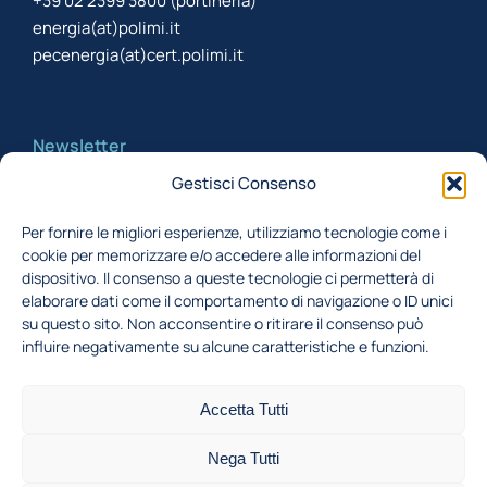
+39 02 2399 3800 (portineria)
energia(at)polimi.it
pecenergia(at)cert.polimi.it
Newsletter
Gestisci Consenso
Iscriviti alla newsletter per rimanere aggiornato
Per fornire le migliori esperienze, utilizziamo tecnologie come i
cookie per memorizzare e/o accedere alle informazioni del
Acconsento al trattamento dei miei dati,
dispositivo. Il consenso a queste tecnologie ci permetterà di
secondo la Finalità 1 indicata nell'
informativa
elaborare dati come il comportamento di navigazione o ID unici
su questo sito. Non acconsentire o ritirare il consenso può
privacy
influire negativamente su alcune caratteristiche e funzioni.
Iscriviti
Accetta Tutti
Nega Tutti