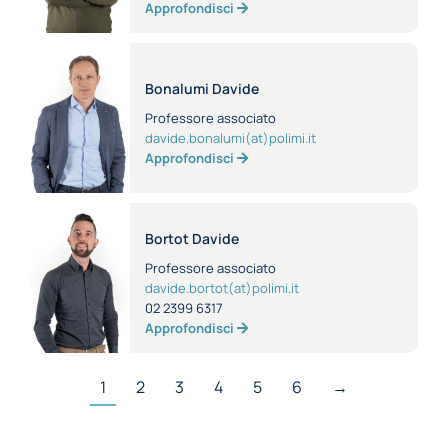
Approfondisci
Bonalumi Davide
Professore associato
davide.bonalumi(at)polimi.it
Approfondisci
Bortot Davide
Professore associato
davide.bortot(at)polimi.it
02 2399 6317
Approfondisci
1
2
3
4
5
6
→