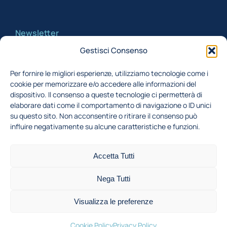
Newsletter
Gestisci Consenso
Iscriviti alla newsletter per rimanere aggiornato
Per fornire le migliori esperienze, utilizziamo tecnologie come i
cookie per memorizzare e/o accedere alle informazioni del
Acconsento al trattamento dei miei dati,
dispositivo. Il consenso a queste tecnologie ci permetterà di
secondo la Finalità 1 indicata nell'
informativa
elaborare dati come il comportamento di navigazione o ID unici
su questo sito. Non acconsentire o ritirare il consenso può
privacy
influire negativamente su alcune caratteristiche e funzioni.
Iscriviti
Accetta Tutti
Nega Tutti
©2026 Dipartimento di Energia • Campus Bovisa: Via
Visualizza le preferenze
Lambruschini 4a, 20156 Milano - P.I. 04376620151
privacy policy
cookie policy
bandi
intranet
Cookie Policy
Privacy Policy