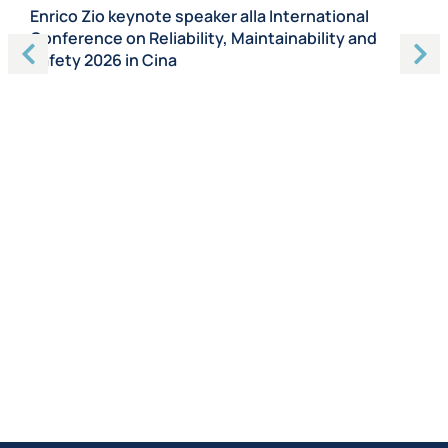
Enrico Zio keynote speaker alla International
En
Conference on Reliability, Maintainability and
Pr
Safety 2026 in Cina