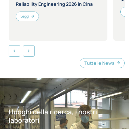
Reliability Engineering 2026 in Cina
Le
Leggi
Tutte le News
I luoghi della ricerca, i nostri
laboratori