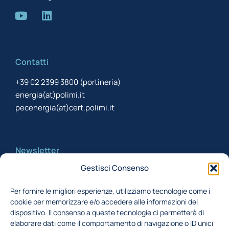
Contatti
+39 02 2399 3800 (portineria)
energia(at)polimi.it
pecenergia(at)cert.polimi.it
Newsletter
Gestisci Consenso
Iscriviti alla newsletter per rimanere aggiornato
Per fornire le migliori esperienze, utilizziamo tecnologie come i
cookie per memorizzare e/o accedere alle informazioni del
Acconsento al trattamento dei miei dati,
dispositivo. Il consenso a queste tecnologie ci permetterà di
secondo la Finalità 1 indicata nell'
informativa
elaborare dati come il comportamento di navigazione o ID unici