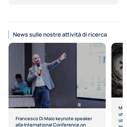
News sulle nostre attività di ricerca
Mat
un 
Francesco Di Maio keynote speaker
una
alla International Conference on
pro