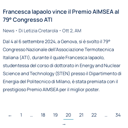
Francesca Iapaolo vince il Premio AIMSEA al
79° Congresso ATI
News
Di
Letizia Cretarola
Ott 2, AM
Dal 4 al 6 settembre 2024, a Genova, si è svolto il 79°
Congresso Nazionale dell’Associazione Termotecnica
Italiana (ATI), durante il quale Francesca Iapaolo,
studentessa del corso di dottorato in Energy and Nuclear
Science and Technology (STEN) presso il Dipartimento di
Energia del Politecnico di Milano, è stata premiata con il
prestigioso Premio AIMSEA per il miglior poster.
←
1
…
18
19
20
21
22
…
34
→