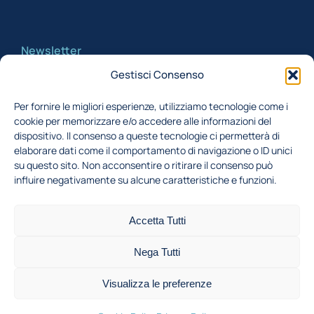
Newsletter
Gestisci Consenso
Iscriviti alla newsletter per rimanere aggiornato
Per fornire le migliori esperienze, utilizziamo tecnologie come i
cookie per memorizzare e/o accedere alle informazioni del
Acconsento al trattamento dei miei dati,
dispositivo. Il consenso a queste tecnologie ci permetterà di
secondo la Finalità 1 indicata nell'
informativa
elaborare dati come il comportamento di navigazione o ID unici
su questo sito. Non acconsentire o ritirare il consenso può
privacy
influire negativamente su alcune caratteristiche e funzioni.
Iscriviti
Accetta Tutti
Nega Tutti
©2026 Dipartimento di Energia • Campus Bovisa: Via
Visualizza le preferenze
Lambruschini 4a, 20156 Milano - P.I. 04376620151
privacy policy
cookie policy
bandi
intranet